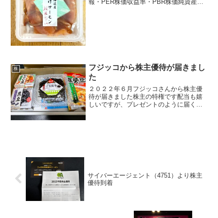
報・PER株価収益率・PBR株価純資産倍
率・EPS1株当たり純利益・配当利回り
etc.そんな時に、株主優待があると魅力も
右肩あがり2024年のKDDIの株主優待はリ
ンベル...
フジッコから株主優待が届きまし
株
た
２０２２年６月フジッコさんから株主優
待が届きました株主の特権です配当も嬉
しいですが、プレゼントのように届く優
待、嬉しいですね。紹介します箱には
「フジッコ製品詰め合わせ」わくわくし
ます中を開けると、冊子がはいっていま
す中身は、６点やさい豆、黒...
サイバーエージェント（4751）より株主
優待到着