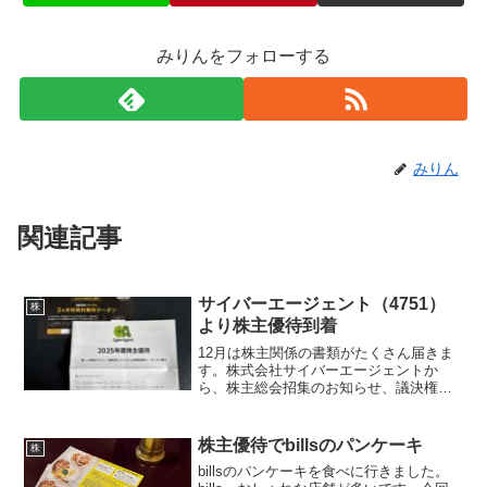
みりんをフォローする
みりん
関連記事
サイバーエージェント（4751）
株
より株主優待到着
12月は株主関係の書類がたくさん届きま
す。株式会社サイバーエージェントか
ら、株主総会招集のお知らせ、議決権行
使書、株主優待が届きました。株主総会
はライブ配信され、議決権行使もインタ
ーネットにて、行使できます。株主優待
株主優待でbillsのパンケーキ
株
お楽しみの2025年度株...
billsのパンケーキを食べに行きました。