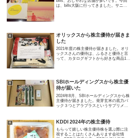
bills、おしゃれな店舗が多いです。今回
は、bills大阪に行ってきました。サニー
サイドアップの株主優待を使ったので、
お支払いはありません。オーダーは、リ
コッタパンケーキとフリーレンジスクラ
ンブル...
オリックスから株主優待が届きま
株
した
2021年度の株主優待が届きました。オリ
ックスさんの優待は、ふるさと優待と言
って、カタログギフトから好きな商品1品
を選ぶシステムになっています。さぬき
うどんを選びました。しばらく、おうど
んは買わなくていい。ちなみに、右端の
讃岐しょうゆうどん...
SBIホールディングスから株主優
株
待が届いた
2024年8月、SBIホールディングスから株
主優待が届きました。発芽玄米の底力パ
ック３つとアラプラスというサプリメン
ト。SBIホールディングスの代表取締役会
長兼社長の北尾吉孝さんが、このサプリ
メントが元気の秘訣です！と以前おっし
KDDI 2024年の株主優待
株
ゃっていまし...
もらって嬉しい株主優待株を選ぶ際に注
視することはたくさんあります会社情