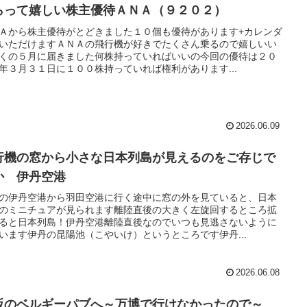
らって嬉しい株主優待ＡＮＡ（９２０２）
Ａから株主優待がとどきました１０個も優待があります+カレンダ
いただけますＡＮＡの飛行機が好きでたくさん乗るので嬉しいい
くの５月に届きました何株持っていればいいの今回の優待は２０
年３月３１日に１００株持っていれば権利があります...
2026.06.09
行機の窓から小さな日本列島が見えるのをご存じで
か 伊丹空港
の伊丹空港から羽田空港に行く途中に窓の外を見ていると、日本
のミニチュアが見られます離陸直後の大きく左旋回するところ拡
ると日本列島！伊丹空港離陸直後なのでいつも見逃さないように
います伊丹の昆陽池（こやいけ）というところです伊丹...
2026.06.08
阪のベルギーパブへ～万博で行けなかったので～