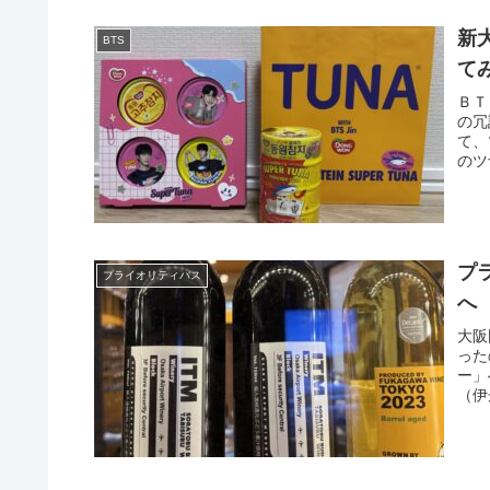
新
BTS
て
ＢＴ
の冗
て、
のツ
プ
プライオリティパス
へ
大阪
った
ー」
（伊