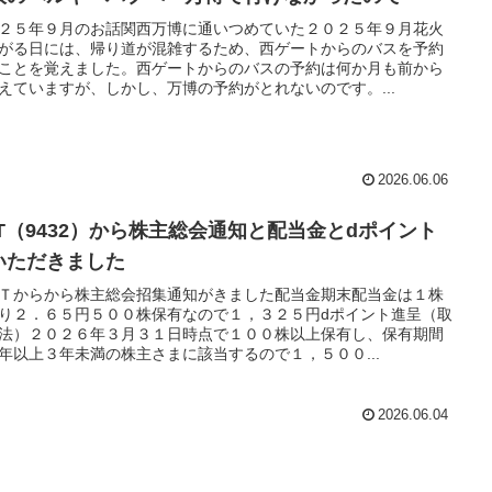
２５年９月のお話関西万博に通いつめていた２０２５年９月花火
がる日には、帰り道が混雑するため、西ゲートからのバスを予約
ことを覚えました。西ゲートからのバスの予約は何か月も前から
えていますが、しかし、万博の予約がとれないのです。...
2026.06.06
TT（9432）から株主総会通知と配当金とdポイント
いただきました
Ｔからから株主総会招集通知がきました配当金期末配当金は１株
り２．６５円５００株保有なので１，３２５円dポイント進呈（取
法）２０２６年３月３１日時点で１００株以上保有し、保有期間
年以上３年未満の株主さまに該当するので１，５００...
2026.06.04