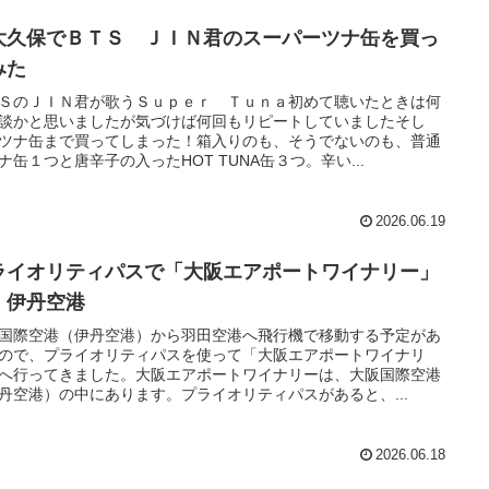
大久保でＢＴＳ ＪＩＮ君のスーパーツナ缶を買っ
みた
ＳのＪＩＮ君が歌うＳｕｐｅｒ Ｔｕｎａ初めて聴いたときは何
談かと思いましたが気づけば何回もリピートしていましたそし
ツナ缶まで買ってしまった！箱入りのも、そうでないのも、普通
ナ缶１つと唐辛子の入ったHOT TUNA缶３つ。辛い...
2026.06.19
ライオリティパスで「大阪エアポートワイナリー」
 伊丹空港
国際空港（伊丹空港）から羽田空港へ飛行機で移動する予定があ
ので、プライオリティパスを使って「大阪エアポートワイナリ
へ行ってきました。大阪エアポートワイナリーは、大阪国際空港
丹空港）の中にあります。プライオリティパスがあると、...
2026.06.18