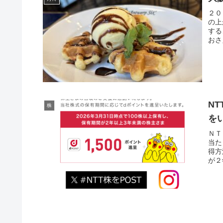
２０
の上
する
おさ
N
株
を
ＮＴ
当た
得方
が２