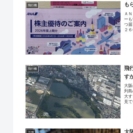
も
飛行機
ＡＮ
ーも
つ届
２６
飛
飛行機
す
大阪
列島
大す
見て
大
万博