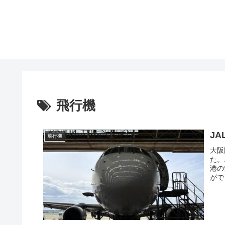
飛行機
J
飛行機
大阪
た。
港の
がで