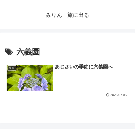
みりん 旅に出る
六義園
あじさいの季節に六義園へ
東京
2026.07.06